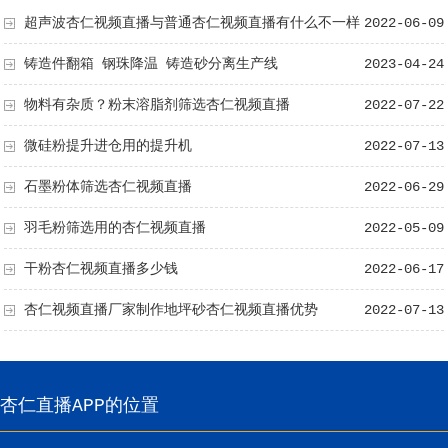
超声波杏仁视频直播与普通杏仁视频直播有什么不一样
2022-06-09
铸造件翻箱 钢珠降温 铸造砂分离生产线
2023-04-24
物料有杂质？粉末溶脂剂筛选杏仁视频直播
2022-07-22
微硅粉提升进仓用的提升机
2022-07-13
石墨粉体筛选杏仁视频直播
2022-06-29
羽毛粉筛选用的杏仁视频直播
2022-05-09
干粉杏仁视频直播多少钱
2022-06-17
杏仁视频直播厂家制作地坪砂杏仁视频直播优势
2022-07-13
杏仁直播APP的位置